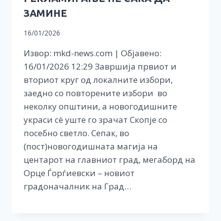
ЗАМИНЕ
16/01/2026
Извор: mkd-news.com | Објавено:
16/01/2026 12:29 Завршија првиот и
вториот круг од локалните избори,
заедно со повторените избори во
неколку општини, а новогодишните
украси сè уште го зрачат Скопје со
посебно светло. Сепак, во
(пост)новогодишната магија на
центарот на главниот град, мегаборд на
Орце Ѓорѓиевски – новиот
градоначалник на Град…