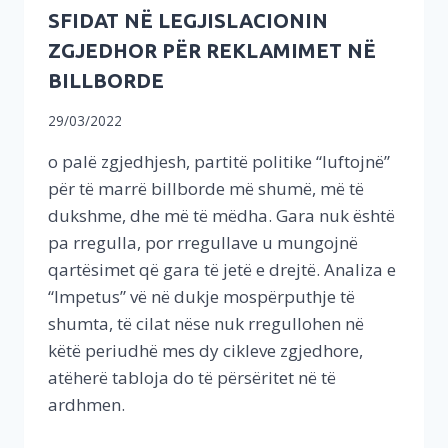
SFIDAT NË LEGJISLACIONIN
ZGJEDHOR PËR REKLAMIMET NË
BILLBORDE
29/03/2022
o palë zgjedhjesh, partitë politike “luftojnë”
për të marrë billborde më shumë, më të
dukshme, dhe më të mëdha. Gara nuk është
pa rregulla, por rregullave u mungojnë
qartësimet që gara të jetë e drejtë. Analiza e
“Impetus” vë në dukje mospërputhje të
shumta, të cilat nëse nuk rregullohen në
këtë periudhë mes dy cikleve zgjedhore,
atëherë tabloja do të përsëritet në të
ardhmen.