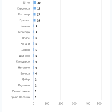
Штип
20
20
Струмица
18
18
Гостивар
17
17
Прилеп
16
16
Кичево
7
7
Гевгелија
7
7
Велес
6
6
Кочани
6
6
Дојран
5
5
Делчево
5
5
Кавадарци
4
4
Неготино
4
4
Виница
4
4
Дебар
2
2
Радовиш
2
2
Свети Николе
1
1
Крива Паланка
1
1
0
100
200
300
400
500
Билборди по град