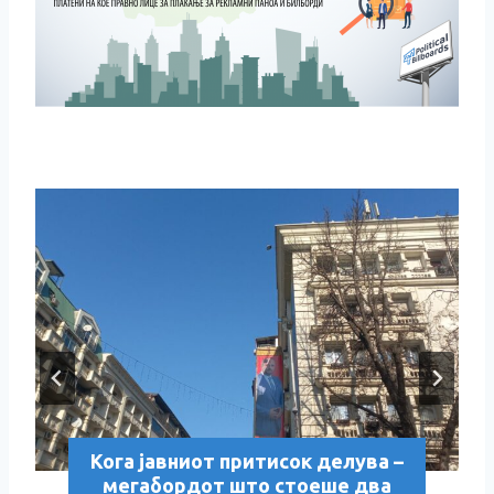
Кога јавниот притисок делува –
мегабордот што стоеше два