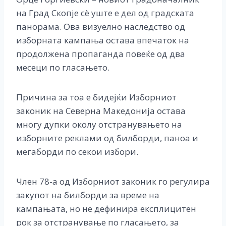
на Град Скопје сè уште е дел од градската
панорама. Ова визуелно наследство од
изборната кампања остава впечаток на
продолжена пропаганда повеќе од два
месеци по гласањето.
Причина за тоа е бидејќи Изборниот
законик на Северна Македонија остава
многу дупки околу отстранувањето на
изборните реклами од билборди, паноа и
мегаборди по секои избори.
Член 78-а од Изборниот законик го регулира
закупот на билборди за време на
кампањата, но не дефинира експлицитен
рок за отстранување по гласањето, за