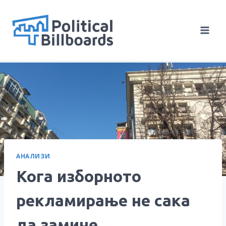
Skip
to
content
АНАЛИЗИ
Кога изборното
рекламирање не сака
да замине