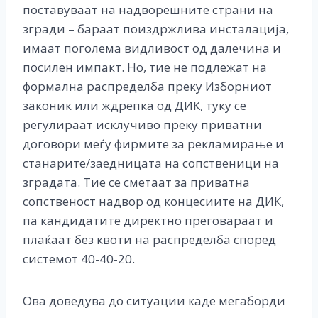
поставуваат на надворешните страни на
згради – бараат поиздржлива инсталација,
имаат поголема видливост од далечина и
посилен импакт. Но, тие не подлежат на
формална распределба преку Изборниот
законик или ждрепка од ДИК, туку се
регулираат исклучиво преку приватни
договори меѓу фирмите за рекламирање и
станарите/заедницата на сопственици на
зградата. Тие се сметаат за приватна
сопственост надвор од концесиите на ДИК,
па кандидатите директно преговараат и
плаќаат без квоти на распределба според
системот 40-40-20.
Ова доведува до ситуации каде мегаборди