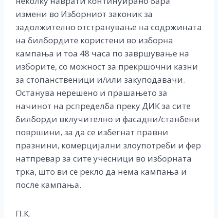
неколку наврати континуирано бара
измени во Изборниот законик за
задолжително отстранување на содржината
на билбордите користени во изборна
кампања и тоа 48 часа по завршување на
изборите, со можност за прекршочни казни
за стопанственици и/или закуподавачи.
Останува нерешено и прашањето за
начинот на рспределба преку ДИК за сите
билборди вклучително и фасадни/станбени
површини, за да се избегнат правни
празнини, комерцијални злоупотреби и фер
натпревар за сите учесници во изборната
трка, што ви се рекло да нема кампања и
после кампања.
П.К.