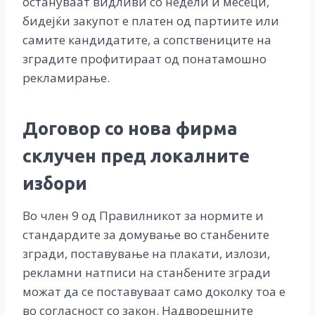
остануваат видливи со недели и месеци,
бидејќи закупот е платен од партиите или
самите кандидатите, а сопствениците на
зградите профитираат од понатамошно
рекламирање.
Договор со нова фирма
склучен пред локалните
избори
Во член 9 од Правилникот за нормите и
стандардите за домување во станбените
згради, поставување на плакати, излози,
рекламни натписи на станбените згради
можат да се поставуваат само доколку тоа е
во согласност со закон. Надворешните