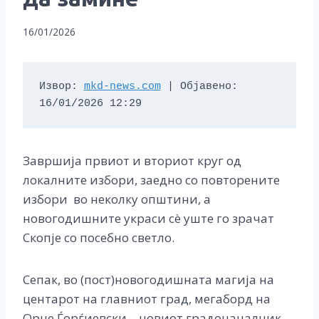
16/01/2026
Извор: 
mkd-news.com
 | Објавено: 
16/01/2026 12:29
Завршија првиот и вториот круг од
локалните избори, заедно со повторените
избори во неколку општини, а
новогодишните украси сè уште го зрачат
Скопје со посебно светло.
Сепак, во (пост)новогодишната магија на
центарот на главниот град, мегаборд на
Орце Ѓорѓиевски – новиот градоначалник