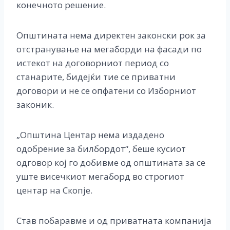
конечното решение.
Општината нема директен законски рок за
отстранување на мегаборди на фасади по
истекот на договорниот период со
станарите, бидејќи тие се приватни
договори и не се опфатени со Изборниот
законик.
„Општина Центар нема издадено
одобрение за билбордот“, беше кусиот
одговор кој го добивме од општината за се
уште висечкиот мегаборд во строгиот
центар на Скопје.
Став побаравме и од приватната компанија