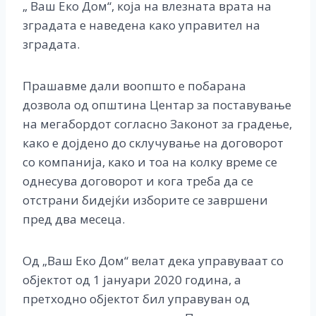
„ Ваш Еко Дом“, која на влезната врата на
зградата е наведена како управител на
зградата.
Прашавме дали воопшто е побарана
дозвола од општина Центар за поставување
на мегабордот согласно Законот за градење,
како е дојдено до склучување на договорот
со компанија, како и тоа на колку време се
однесува договорот и кога треба да се
отстрани бидејќи изборите се завршени
пред два месеца.
Од „Ваш Еко Дом“ велат дека управуваат со
објектот од 1 јануари 2020 година, а
претходно објектот бил управуван од