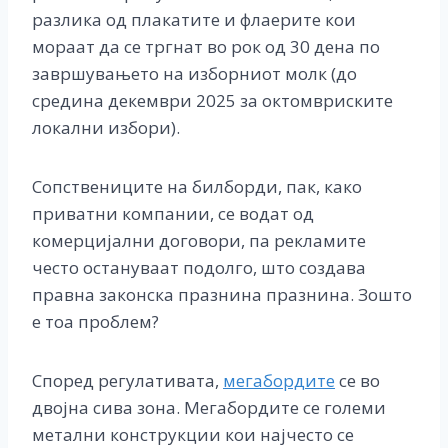
разлика од плакатите и флаерите кои
мораат да се тргнат во рок од 30 дена по
завршувањето на изборниот молк (до
средина декември 2025 за октомвриските
локални избори).
Сопствениците на билборди, пак, како
приватни компании, се водат од
комерцијални договори, па рекламите
често остануваат подолго, што создава
правна законска празнина празнина. Зошто
е тоа проблем?
Според регулативата,
мегабордите
се во
двојна сива зона. Мегабордите се големи
метални конструкции кои најчесто се