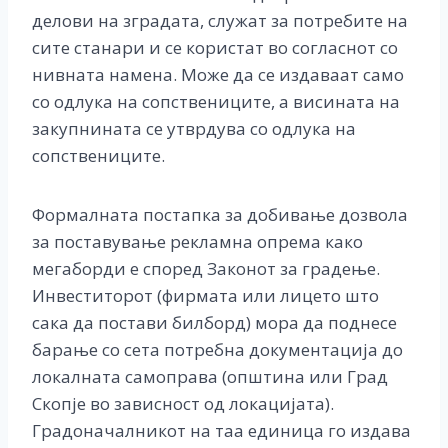
делови на зградата, служат за потребите на
сите станари и се користат во согласнот со
нивната намена. Може да се издаваат само
со одлука на сопствениците, а висината на
закупнината се утврдува со одлука на
сопствениците.
Формалната постапка за добивање дозвола
за поставување рекламна опрема како
мегаборди e според Законот за градење.
Инвеститорот (фирмата или лицето што
сака да постави билборд) мора да поднесе
барање со сета потребна документација до
локалната самоправа (општина или Град
Скопје во зависност од локацијата).
Градоначалникот на таа единица го издава