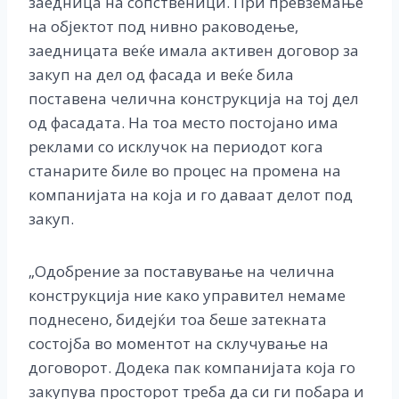
заедница на сопственици. При превземање
на објектот под нивно раководење,
заедницата веќе имала активен договор за
закуп на дел од фасада и веќе била
поставена челична конструкција на тој дел
од фасадата. На тоа место постојано има
реклами со исклучок на периодот кога
станарите биле во процес на промена на
компанијата на која и го даваат делот под
закуп.
„Одобрение за поставување на челична
конструкција ние како управител немаме
поднесено, бидејќи тоа беше затекната
состојба во моментот на склучување на
договорот. Додека пак компанијата која го
закупува просторот треба да си ги побара и