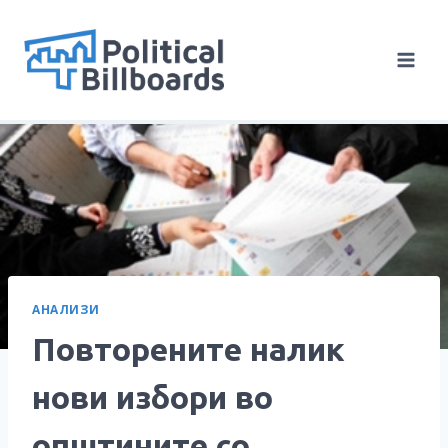
Skip
to
content
АНАЛИЗИ
Повторените налик
нови избори во
општините со