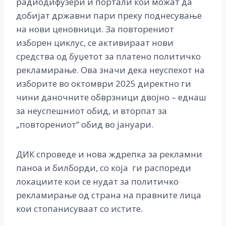
радиодифузери и портали кои можат да
добијат државни пари преку поднесување
на нови ценовници. За повторениот
изборен циклус, се активираат нови
средства од буџетот за платено политичко
рекламирање. Ова значи дека неуспехот на
изборите во октомври 2025 директно ги
чини даночните обврзници двојно – еднаш
за неуспешниот обид, и вторпат за
„повторениот“ обид во јануари.
ДИК спроведе и нова ждрепка за рекламни
паноа и билборди, со која ги распореди
локациите кои се нудат за политичко
рекламирање од страна на правните лица
кои стопанисуваат со истите.