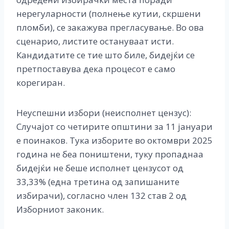
нерегуларности (полнeње кутии, скршени
пломби), се закажува прегласување. Во ова
сценарио, листите остануваат исти.
Кандидатите се тие што биле, бидејќи се
претпоставува дека процесот е само
корегиран.
Неуспешни избори (неисполнет цензус):
Случајот со четирите општини за 11 јануари
е поинаков. Тука изборите во октомври 2025
година не беа поништени, туку пропаднаа
бидејќи не беше исполнет цензусот од
33,33% (една третина од запишаните
избирачи), согласно член 132 став 2 од
Изборниот законик.