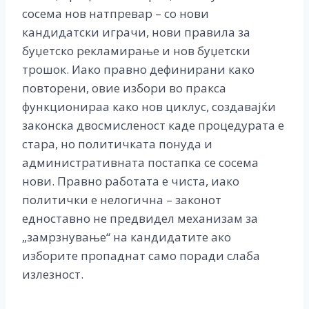
сосема нов натпревар – со нови
кандидатски играчи, нови правила за
буџетско рекламирање и нов буџетски
трошок. Иако правно дефинирани како
повторени, овие избори во пракса
функционираа како нов циклус, создавајќи
законска двосмисленост каде процедурата е
стара, но политичката понуда и
административната постапка се сосема
нови. Правно работата е чиста, иако
политички е нелогична – законот
едноставно не предвидел механизам за
„замрзнување“ на кандидатите ако
изборите пропаднат само поради слаба
излезност.