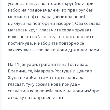
услов за цензус во вториот круг (или при
избор на градоначалник во прв круг без
мнозинство) создава „ризик за повеќе
циклуси на повторени избори“. Ова создава
маѓепсан круг: гласачите се заморуваат,
излезноста паѓа, цензусот повторно не се
постигнува, и изборите повторно се
закажуваат – трошејќи нови државни пари.
На 11 јануари, граѓаните на Гостивар,
Врапчиште, Маврово-Ростуше и Центар
Жупа не добија само втора шанса да
гласаат, туку сосема нова понуда –
ситуација која повеќе личи на нови избори
отколку на поправен испит.