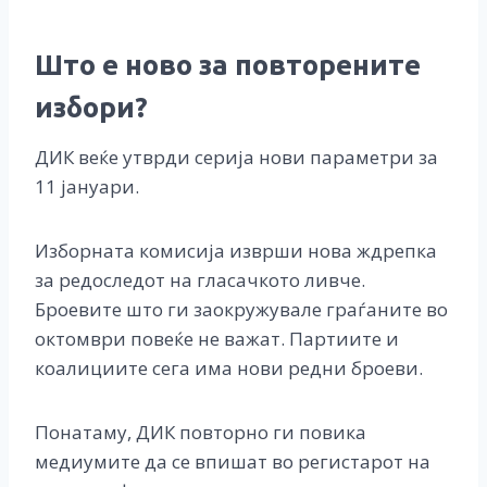
Што е ново за повторените
избори?
ДИК веќе утврди серија нови параметри за
11 јануари.
Изборната комисија изврши нова ждрепка
за редоследот на гласачкото ливче.
Броевите што ги заокружувале граѓаните во
октомври повеќе не важат. Партиите и
коалициите сега има нови редни броеви.
Понатаму, ДИК повторно ги повика
медиумите да се впишат во регистарот на