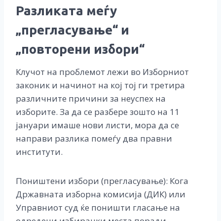
Разликата меѓу
„
прегласување“ и
„
повторени избори“
Клучот на проблемот лежи во Изборниот
законик и начинот на кој тој ги третира
различните причини за неуспех на
изборите. За да се разбере зошто на 11
јануари имаше нови листи, мора да се
направи разлика помеѓу два правни
институти.
Поништени избори (прегласување): Кога
Државната изборна комисија (ДИК) или
Управниот суд ќе поништи гласање на
одредени избирачки места поради