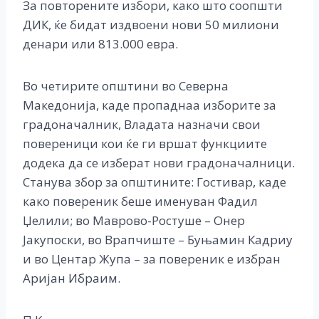
За повторените избори, како што соопшти
ДИК, ќе бидат издвоени нови 50 милиони
денари или 813.000 евра.
Во четирите општини во Северна
Македонија, каде пропаднаа изборите за
градоначалник, Владата назначи свои
повереници кои ќе ги вршат функциите
додека да се изберат нови градоначалници.
Станува збор за општините: Гостивар, каде
како повереник беше именуван Фадил
Џелили; во Маврово-Ростуше – Онер
Јакупоски, во Врапчиште – Буњамин Кадриу
и во Центар Жупа – за повереник е избран
Аријан Ибраим.