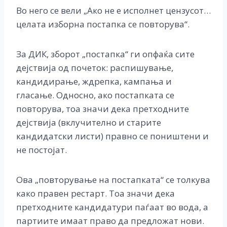
Во него се вели „Ако не е исполнет цензусот…
целата изборна постапка се повторува“.
За ДИК, зборот „постапка“ ги опфаќа сите
дејствија од почеток: распишување,
кандидирање, ждрепка, кампања и
гласање. Односно, ако постапката се
повторува, тоа значи дека претходните
дејствија (вклучително и старите
кандидатски листи) правно се поништени и
не постојат.
Ова „повторување на постапката“ се толкува
како правен рестарт. Тоа значи дека
претходните кандидатури паѓаат во вода, а
партиите имаат право да предложат нови.