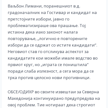
Ваљбон Лимани, поранешниот в.д.
градоначалник на Гостивар и кандидат на
претстојните избори, јавно го
проблематизираше ова прашање. Тој
истакна дека иако законот налага
повторување, „логично е повторените
избори да се одржат со истите кандидати“.
Неговиот став го отсликува аспектот за
кандидатите кои можеби имале водство во
првиот круг, но „играта се поништила“
поради слаба излезност, а сега мора да се
трка против целосно нови противници. ​
ОБСЕ/ОДИХР во своите извештаи за Северна
Македонија континуирано предупредува на
овој проблем. Тие нотираат дека строгиот