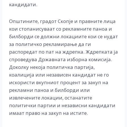
кандидати.
Општините, градот Скопје и правните лица
кои стопанисуваат со рекламните паноа и
билборди се должни локациите кои се нудат
за политичко рекламирање да ги
распоредат по пат на ждрепка. Ждрепката ја
спроведува Државната изборна комисија.
Доколку некоја политичка партија,
коалиција или независен кандидат не го
искористи вкупниот процент за закуп на
рекламни паноа и билборди или
извлечените локации, останатите
политички партии и независни кандидати
имаат право на закуп на истите.