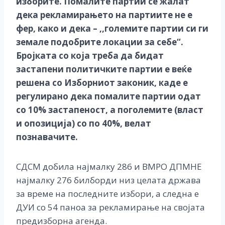
изборите. Помалите партии се жалат
дека рекламирањето на партиите не е
фер, како и дека – ,,големите партии си ги
земале подобрите локации за себе“.
Бројката со која треба да бидат
застапени политичките партии е веќе
решена со Изборниот законик, каде е
регулирано дека помалите партии одат
со 10% застапеност, а поголемите (власт
и опозиција) со по 40%, велат
познавачите.
СДСМ добила најмалку 286 и ВМРО ДПМНЕ
најмалку 276 билборди низ целата држава
за време на последните избори, а следна е
ДУИ со 54 паноа за рекламирање на својата
предизборна агенда.