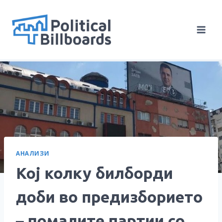
Skip
to
content
АНАЛИЗИ
Кој колку билборди
доби во предизборието
– помалите партии со