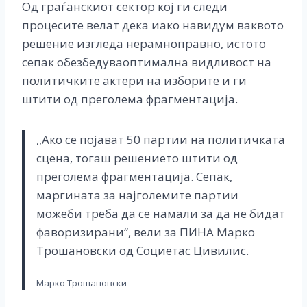
Од граѓанскиот сектор кој ги следи
процесите велат дека иако навидум ваквото
решение изгледа нерамноправно, истото
сепак обезбедуваоптимална видливост на
политичките актери на изборите и ги
штити од преголема фрагментација.
,,Ако се појават 50 партии на политичката
сцена, тогаш решението штити од
преголема фрагментација. Сепак,
маргината за најголемите партии
можеби треба да се намали за да не бидат
фаворизирани“, вели за ПИНА Марко
Трошановски од Социетас Цивилис.
Марко Трошановски