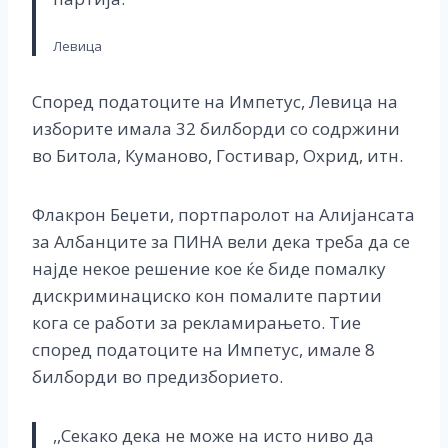
Левица
Според податоците на Импетус, Левица на
изборите имала 32 билборди со содржини
во Битола, Куманово, Гостивар, Охрид, итн.
Флакрон Беџети, портпаролот на Алијансата
за Албанците за ПИНА вели дека треба да се
најде некое решение кое ќе биде помалку
дискриминациско кон помалите партии
кога се работи за рекламирањето. Тие
според податоците на Импетус, имале 8
билборди во предизборието.
,,Секако дека не може на исто ниво да