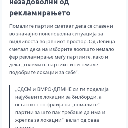
незадоволни од
рекламирањето
Помалите партии сметаат дека се ставени
во значајно понеповолна ситуација за
видливоста во јавниот простор. Од Левица
сметаат дека на изборите воопшто немало
фер рекламирање меѓу партиите, како и
дека ,,големите партии си ги земале
подобрите локации за себе“.
,,СДСМ и ВМРО-ДПМНЕ си ги поделија
најубавите локации за билборди, а
остатокот го фрлија на „помалите“
партии за што пак требаше да има и
жрепка за локации“, велат од оваа
партија.