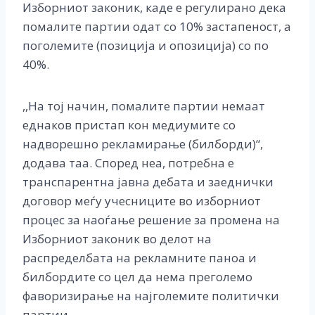
Изборниот законик, каде е регулирано дека
помалите партии одат со 10% застапеност, а
поголемите (позиција и опозиција) со по
40%.
,,На тој начин, помалите партии немаат
еднаков пристап кон медиумите со
надворешно рекламирање (билборди)“,
додава таа. Според неа, потребна е
транспарентна јавна дебата и заеднички
договор меѓу учесниците во изборниот
процес за наоѓање решение за промена на
Изборниот законик во делот на
распределбата на рекламните паноа и
билбордите со цел да нема преголемо
фаворизирање на најголемите политички
партии.