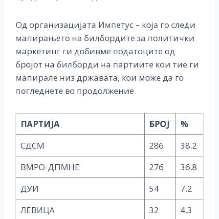
Од организацијата Импетус – која го следи
мапирањето на билбордите за политички
маркетинг ги добивме податоците од
бројот на билборди на партиите кои тие ги
мапирале низ државата, кои може да го
погледнете во продолжение.
ПАРТИЈА
БРОЈ
%
СДСМ
286
38.2
ВМРО-ДПМНЕ
276
36.8
ДУИ
54
7.2
ЛЕВИЦА
32
4.3