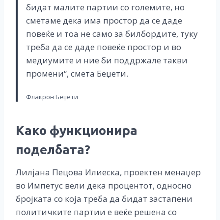
бидат малите партии со големите, но
сметаме дека има простор да се даде
повеќе и тоа не само за билбордите, туку
треба да се даде повеќе простор и во
медиумите и ние би поддржале такви
промени“, смета Беџети.
Флакрон Беџети
Како функционира
поделбата?
Лилјана Пецова Илиеска, проектен менаџер
во Импетус вели дека процентот, односно
бројката со која треба да бидат застапени
политичките партии е веќе решена со