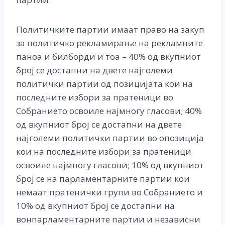
Политичките партии имаат право на закуп
за политичко рекламирање на рекламните
паноа и билборди и тоа – 40% од вкупниот
број се достапни на двете најголеми
политички партии од позицијата кои на
последните избори за пратеници во
Собранието освоиле најмногу гласови; 40%
од вкупниот број се достапни на двете
најголеми политички партии во опозиција
кои на последните избори за пратеници
освоиле најмногу гласови; 10% од вкупниот
број се на парламентарните партии кои
немаат пратенички групи во Собранието и
10% од вкупниот број се достапни на
вонпарламентарните партии и независни