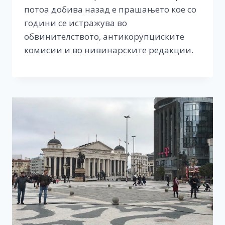
потоа добива назад е прашањето кое со
години се истражува во
обвинителството, антикорупциските
комисии и во нивинарските редакции.