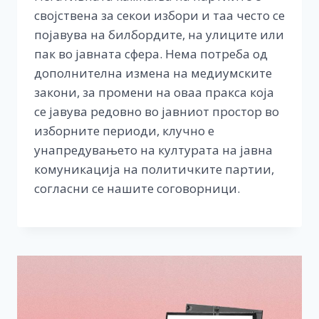
својствена за секои избори и таа често се
појавува на билбордите, на улиците или
пак во јавната сфера. Нема потреба од
дополнителна измена на медиумските
закони, за промени на оваа пракса која
се јавува редовно во јавниот простор во
изборните периоди, клучно е
унапредувањето на културата на јавна
комуникација на политичките партии,
согласни се нашите соговорници.