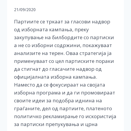
21/09/2020
Партиите се тркаат за гласови надвор
од изборната кампања, преку
закупување на билбордите со партиски
а не со изборни содржини, покажуваат
анализите на терен. Оваа стратегија ја
применуваат со цел партиските пораки
да стигнат до гласачите надвор од
официјалната изборна кампања.
Наместо да се фокусираат на својата
изборна програма и да ги промовираат
своите идеи за подобра иднина на
граѓаните, дел од партиите, платеното
политичко рекламирање го искористија
за партиски препукувања и црна