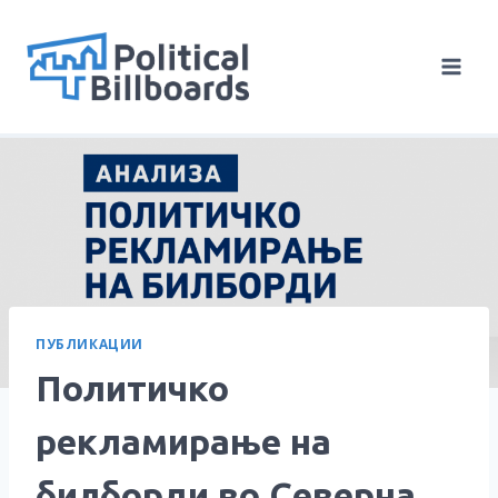
Skip
to
content
ПУБЛИКАЦИИ
Политичко
рекламирање на
билборди во Северна