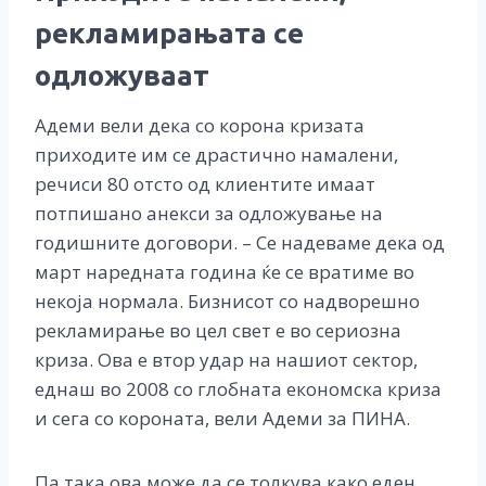
рекламирањата се
одложуваат
Адеми вели дека со корона кризата
приходите им се драстично намалени,
речиси 80 отсто од клиентите имаат
потпишано анекси за одложување на
годишните договори. – Се надеваме дека од
март наредната година ќе се вратиме во
некоја нормала. Бизнисот со надворешно
рекламирање во цел свет е во сериозна
криза. Ова е втор удар на нашиот сектор,
еднаш во 2008 со глобната економска криза
и сега со короната, вели Адеми за ПИНА.
Па така ова може да се толкува како еден