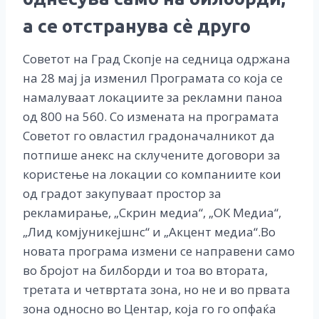
а се отстранува сѐ друго
Советот на Град Скопје на седница одржана
на 28 мај ја изменил Програмата со која се
намалуваат локациите за рекламни паноа
од 800 на 560. Со измената на програмата
Советот го овластил градоначалникот да
потпише анекс на склучените договори за
користење на локации со компаниите кои
од градот закупуваат простор за
рекламирање, „Скрин медиа“, „ОК Медиа“,
„Лид комјуникејшнс“ и „Акцент медиа“.Во
новата програма измени се направени само
во бројот на билборди и тоа во втората,
третата и четвртата зона, но не и во првата
зона односно во Центар, која го го опфаќа