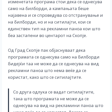
изменетата програма стои дека се однесува
само на билборди, а кампањата беше
најавена и се спроведува со отстранување и
на билборди, но и на ситилајти, кои се
единствен тип на рекламни паноа кои што
беа застапени во центарот на Скопје.
Од Град Скопје пак објаснуваат дека
програмата се однесува само на билборди
бидејќи таа не може да се однесува на вид
рекламни паноа што нема веќе да се
користат, како што се ситилајтите.
Со друга одлука се вадат ситилајтите,
така што програмата не може да се
однесува на вид на рекламини паноа што