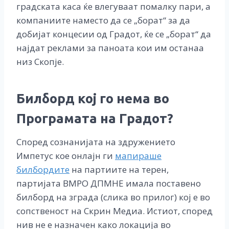
градската каса ќе влегуваат помалку пари, а
компаниите наместо да се „борат“ за да
добијат концесии од Градот, ќе се „борат“ да
најдат реклами за паноата кои им останаа
низ Скопје.
Билборд кој го нема во
Програмата на Градот?
Според сознанијата на здружението
Импетус кое онлајн ги
мапираше
билбордите
на партиите на терен,
партијата ВМРО ДПМНЕ имала поставено
билборд на зграда (слика во прилог) кој е во
сопственост на Скрин Медиа. Истиот, според
нив не е назначен како локација во