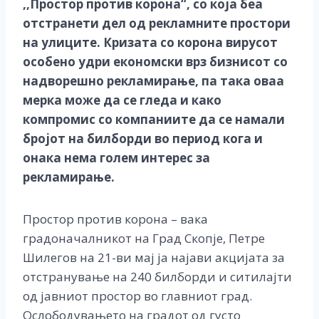
,,Простор против корона“, со која беа
отстранети дел од рекламните простори
на улиците. Кризата со корона вирусот
особено удри економски врз бизнисот со
надворешно рекламирање, па така оваа
мерка може да се гледа и како
компромис со компаниите да се намали
бројот на билборди во период кога и
онака нема голем интерес за
рекламирање.
Простор против корона – вака
градоначалникот на Град Скопје, Петре
Шилегов на 21-ви мај ја најави акцијата за
отстранување на 240 билборди и ситилајти
од јавниот простор во главниот град.
Ослободувањето на градот од густо