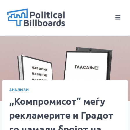
Skip
to
content
АНАЛИЗИ
,,Компромисот“ меѓу
рекламерите и Градот
го намали бројот на