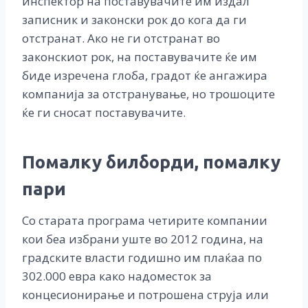
инспектор на поставувачите им издал
записник и законски рок до кога да ги
отстранат. Ако не ги отстранат во
законскиот рок, на поставувачите ќе им
биде изречена глоба, градот ќе ангажира
компанија за отстранување, но трошоците
ќе ги сносат поставувачите.
Помалку билборди, помалку
пари
Со старата програма четирите компании
кои беа избрани уште во 2012 година, на
градските власти годишно им плаќаа по
302.000 евра како надоместок за
концесионирање и потрошена струја или