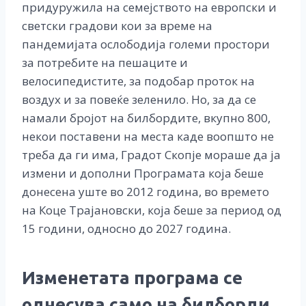
придуружила на семејството на европски и
светски градови кои за време на
пандемијата ослободија големи простори
за потребите на пешаците и
велосипедистите, за подобар проток на
воздух и за повеќе зеленило. Но, за да се
намали бројот на билбордите, вкупно 800,
некои поставени на места каде воопшто не
треба да ги има, Градот Скопје мораше да ја
измени и дополни Програмата која беше
донесена уште во 2012 година, во времето
на Коце Трајановски, која беше за период од
15 години, односно до 2027 година.
Изменетата програма се
однесува само на билборди,