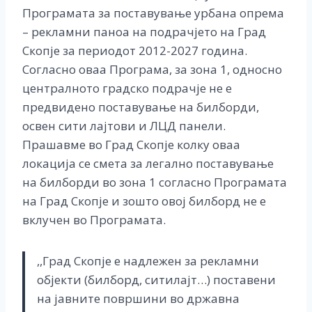
Програмата за поставување урбана опрема
– рекламни паноа на подрачјето на Град
Скопје за периодот 2012-2027 година.
Согласно оваа Програма, за зона 1, односно
централното градско подрачје не е
предвидено поставување на билборди,
освен сити лајтови и ЛЦД панели.
Прашавме во Град Скопје колку оваа
локација се смета за легално поставување
на билборди во зона 1 согласно Програмата
на Град Скопје и зошто овој билборд не е
вклучен во Програмата.
,,Град Скопје е надлежен за рекламни
објекти (билборд, ситилајт…) поставени
на јавните површини во државна