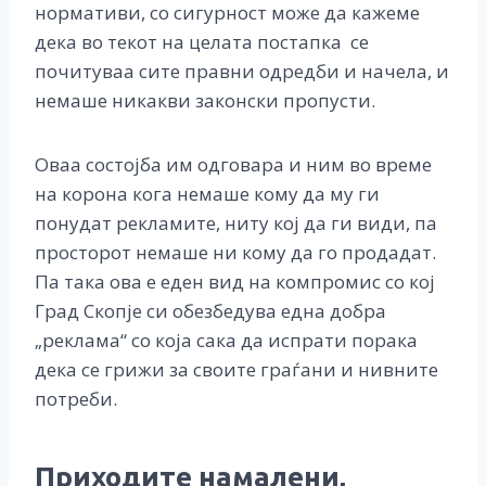
нормативи, со сигурност може да кажеме
дека во текот на целата постапка се
почитуваа сите правни одредби и начела, и
немаше никакви законски пропусти.
Оваа состојба им одговара и ним во време
на корона кога немаше кому да му ги
понудат рекламите, ниту кој да ги види, па
просторот немаше ни кому да го продадат.
Па така ова е еден вид на компромис со кој
Град Скопје си обезбедува една добра
„реклама“ со која сака да испрати порака
дека се грижи за своите граѓани и нивните
потреби.
Приходите намалени,