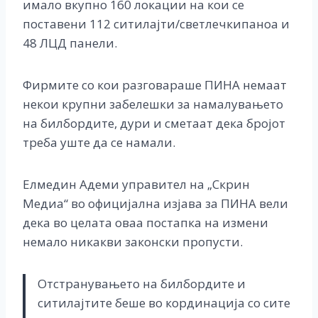
имало вкупно 160 локации на кои се
поставени 112 ситилајти/светлечкипаноа и
48 ЛЦД панели.
Фирмите со кои разговараше ПИНА немаат
некои крупни забелешки за намалувањето
на билбордите, дури и сметаат дека бројот
треба уште да се намали.
Елмедин Адеми управител на „Скрин
Медиа“ во официјална изјава за ПИНА вели
дека во целата оваа пoстапка на измени
немало никакви законски пропусти.
Отстранувањето на билбордите и
ситилајтите беше во кординација со сите