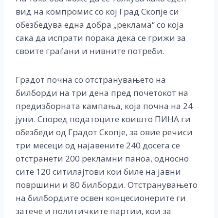
вид на компромис со кој Град Скопје си
обезбедува една добра „реклама“ со која
сака да испрати порака дека се грижи за
своите граѓани и нивните потреби.
Градот почна со отстранувањето на
билборди на три дена пред почетокот на
предизборната кампања, која почна на 24
јуни. Според податоците коишто ПИНА ги
обезбеди од Градот Скопје, за овие речиси
три месеци од најавените 240 досега се
отстранети 200 рекламни паноа, односно
сите 120 ситилајтови кои биле на јавни
површини и 80 билборди. Отстранувањето
на билбордите освен концесионерите ги
затече и политичките партии, кои за