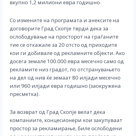
вкупно 1,2 милиони евра годишно.
Со измените на програмата и анексите на
договорите Град Скопје тврди дека за
ослободување на просторот на граѓаните
тие се откажале за 20 отсто од приходите
кои ги добивале од рекламните објекти. Ако
досега земале 100.000 евра месечно само од
рекламите низ градот, по отстранувањето
на дел од нив ќе земаат 80 илјади месечно
или 960 илјади евра годишно (заокружена
пресметка).
За возврат од Град Скопје велат дека
компаниите, концесионери кои закупуваат
простор за рекламирање, биле ослободени