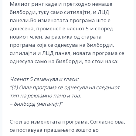
Малиот ринг каде и претходно немаше
билборди, туку само ситилајти, и ЛЦД
панели.Во изменатата програма што е
донесена, променет е членот 5 и според
новиот член, за разлика од старата
програма која се однесува на билборди,
ситилајти и ЛЦД панел, новата програма се
однесува само на билборди, па стои нака:
Членот 5 семенува и гласи:
“(1) Оваа програма се однесува на следниот
тип на рекламно пано и тоа:
– билборд (мегалајт)“
Стои во изменетата програма. Согласно ова,
се поставува прашањето зошто во