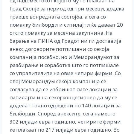
од надоместокот којшто му го плаќаат на
Град Скопје за период од три месеци, додека
траеше вонредната состојба, а сега со
помалку билборди и ситилајти ќе даваат 20
отсто помалку за месечна закупнина. На
барање на ПИНА од Градот ни ги доставија
анекс договорите потпишани со секоја
компанија посебно, но и Меморандумот за
разбирање и соработка што го потпишале
со управителите на овие четири фирми. Со
овој Меморандум секоја компанија се
согласува да се избришат сите локации за
ситилајти и на секој концесионер да му се
доделат точно одредени по 140 локации за
билборди. Според анексите, сега наместо
302 илјади евра годишно, четирите фирми
ќе плаќаат по 217 илјади евра годишно. Во