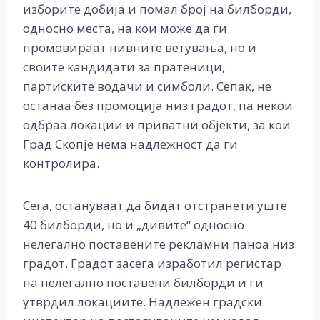
изборите добија и помал број на билборди,
односно места, на кои може да ги
промовираат нивните ветувања, но и
своите кандидати за пратеници,
партиските водачи и симболи. Сепак, не
останаа без промоција низ градот, па некои
одбраа локации и приватни објекти, за кои
Град Скопје нема надлежност да ги
контролира.
Сега, остануваат да бидат отстранети уште
40 билборди, но и „дивите“ односно
нелегално поставените рекламни паноа низ
градот. Градот засега изработил регистар
на нелегално поставени билборди и ги
утврдил локациите. Надлежен градски