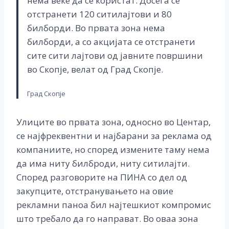
нема веќе да се користат. Досега се
отстранети 120 ситилајтови и 80
билборди. Во првата зона нема
билборди, а со акцијата се отстранети
сите сити лајтови од јавните површини
во Скопје, велат од Град Скопје.
Град Скопје
Улиците во првата зона, односно во Центар,
се најфреквентни и најбарани за реклама од
компаниите, но според измените таму нема
да има ниту билброди, ниту ситилајти.
Според разговорите на ПИНА со дел од
закупците, отстранувањето на овие
рекламни паноа бил најтешкиот компромис
што требало да го направат. Во оваа зона