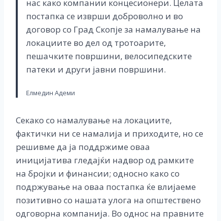
нас како компании концесионери. Целата
постапка се изврши доброволно и во
договор со Град Скопје за намалување на
локациите во дел од тротоарите,
пешачките површини, велосипедските
патеки и други јавни површини.
Елмедин Адеми
Секако со намалување на локациите,
фактички ни се намалија и приходите, но се
решивме да ја поддржиме оваа
иницијатива гледајќи надвор од рамките
на бројки и финансии; oдносно како со
подржување на оваа постапка ќе влијаеме
позитивно со нашата улога на општествено
одговорна компанија. Во однос на правните