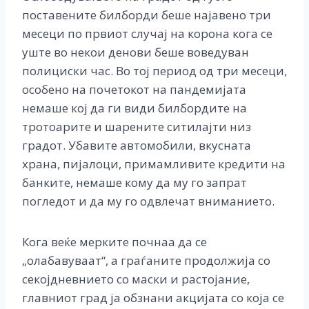
поставените билборди беше најавено три
месеци по првиот случај на корона кога се
уште во некои денови беше воведуван
полициски час. Во тој период од три месеци,
особено на почетокот на пандемијата
немаше кој да ги види билбордите на
тротоарите и шарените ситилајти низ
градот. Убавите автомобили, вкусната
храна, пијалоци, примамливите кредити на
банките, немаше кому да му го запрат
погледот и да му го одвлечат вниманието.
Кога веќе мерките почнаа да се
„олабавуваат“, а граѓаните продолжија со
секојдневнието со маски и растојание,
главниот град ја обзнани акцијата со која се